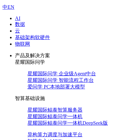
中
EN
AI
数据
云
基础架构软硬件
物联网
产品及解决方案
星耀国际问学
星耀国际问学 企业级Agent中台
星耀国际问学 智能流程工作台
爱问学 PC本地部署大模型
智算基础设施
星耀国际鲲泰智算服务器
星耀国际鲲泰问学一体机
星耀国际鲲泰问学一体机DeepSeek版
异构算力调度与加速平台