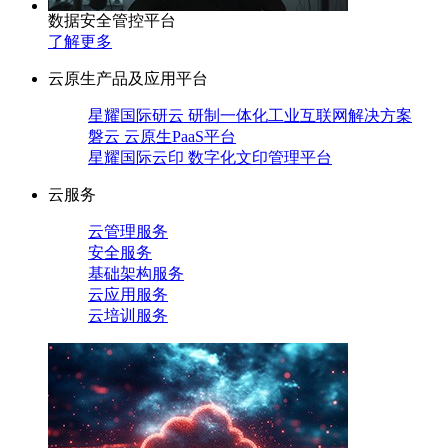
数据安全管控平台
了解更多
云原生产品及应用平台
星耀国际研云 研制一体化工业互联网解决方案
磐云 云原生PaaS平台
星耀国际云印 数字化文印管理平台
云服务
云管理服务
安全服务
基础架构服务
云应用服务
云培训服务